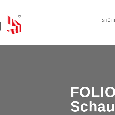
STÜH
FOLI
Schau