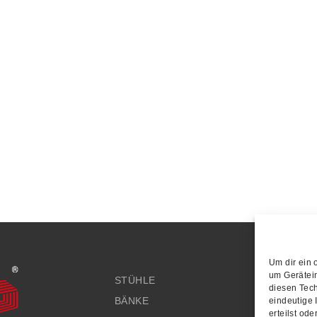
Um dir ein 
um Gerätei
STÜHLE
K
diesen Tech
BÄNKE
I
eindeutige 
erteilst od