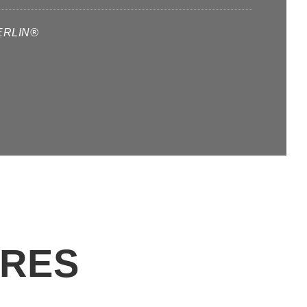
ERLIN®
HRES