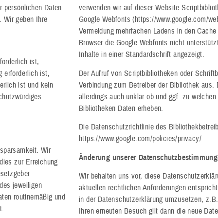
r persönlichen Daten
verwenden wir auf dieser Website Scriptbibliot
. Wir geben Ihre
Google Webfonts (https://www.google.com/web
Vermeidung mehrfachen Ladens in den Cache I
Browser die Google Webfonts nicht unterstützt
Inhalte in einer Standardschrift angezeigt.
orderlich ist,
 erforderlich ist,
Der Aufruf von Scriptbibliotheken oder Schrift
rlich ist und kein
Verbindung zum Betreiber der Bibliothek aus. D
chutzwürdiges
allerdings auch unklar ob und ggf. zu welche
Bibliotheken Daten erheben.
Die Datenschutzrichtlinie des Bibliothekbetrei
https://www.google.com/policies/privacy/
sparsamkeit. Wir
Änderung unserer Datenschutzbestimmung
dies zur Erreichung
esetzgeber
Wir behalten uns vor, diese Datenschutzerklä
des jeweiligen
aktuellen rechtlichen Anforderungen entspric
aten routinemäßig und
in der Datenschutzerklärung umzusetzen, z.B.
t.
Ihren erneuten Besuch gilt dann die neue Dat