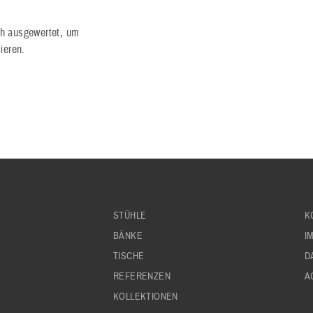
ch ausgewertet, um
ieren.
STÜHLE
K
BÄNKE
I
TISCHE
D
REFERENZEN
A
KOLLEKTIONEN