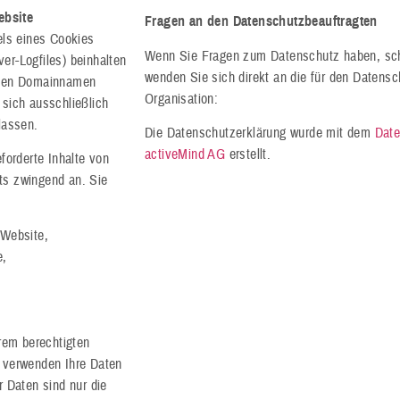
ebsite
Fragen an den Datenschutzbeauftragten
els eines Cookies
Wenn Sie Fragen zum Datenschutz haben, schr
er-Logfiles) beinhalten
wenden Sie sich direkt an die für den Datensc
 den Domainnamen
Organisation:
 sich ausschließlich
lassen.
Die Datenschutzerklärung wurde mit dem
Date
activeMind AG
erstellt.
forderte Inhalte von
ets zwingend an. Sie
 Website,
e,
rem berechtigten
 verwenden Ihre Daten
 Daten sind nur die