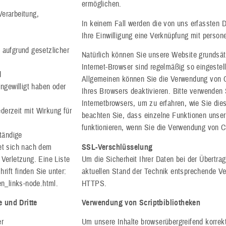
ermöglichen.
Verarbeitung,
In keinem Fall werden die von uns erfassten 
Ihre Einwilligung eine Verknüpfung mit person
 aufgrund gesetzlicher
Natürlich können Sie unsere Website grundsät
Internet-Browser sind regelmäßig so eingestel
d
Allgemeinen können Sie die Verwendung von Co
ingewilligt haben oder
Ihres Browsers deaktivieren. Bitte verwenden S
Internetbrowsers, um zu erfahren, wie Sie die
ederzeit mit Wirkung für
beachten Sie, dass einzelne Funktionen unser
funktionieren, wenn Sie die Verwendung von C
tändige
et sich nach dem
SSL-Verschlüsselung
Verletzung. Eine Liste
Um die Sicherheit Ihrer Daten bei der Übertr
rift finden Sie unter:
aktuellen Stand der Technik entsprechende Ve
en_links-node.html.
HTTPS.
e und Dritte
Verwendung von Scriptbibliotheken
er
Um unsere Inhalte browserübergreifend korrek