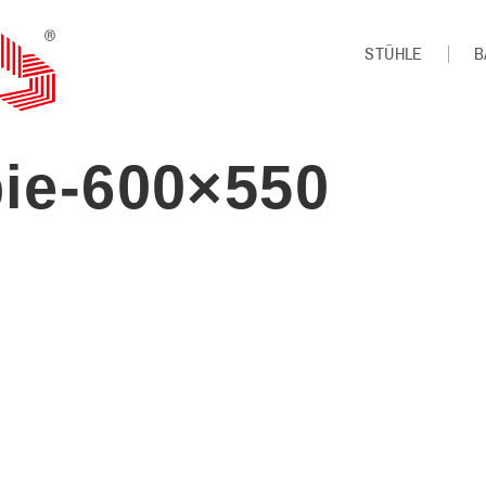
STÜHLE
B
ie-600×550