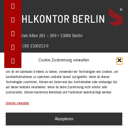
Berliner Allee 261 – 269 • 13088 Berlin
+49 (30) 2100213-0
info@stuhlkontor.berlin
Cookie-Zustimmung verwalten
Um dir ein optimales Erlebnis zu bieten, verwenden wir Technologien wie Cookies, um
Geräteinformationen zu speichern und/oder darauf zuzugreifen. Wenn du diesen
STÜHLE
Technologien zustimmst, können wir Daten wie das Surfverhalten oder eindeutige IDs
BÄNKE
auf dieser Website verarbeiten. Wenn du deine Zustimmung nicht erteilst oder
zurückziehst, können bestimmte Merkmale und Funktionen beeinträchtigt werden.
TISCHE
REFERENZEN
Dienste verwalten
KOLLEKTIONEN
Akzeptieren
KONTAKT