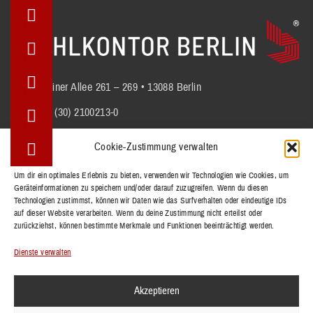
Berliner Allee 261 – 269 • 13088 Berlin
+49 (30) 2100213-0
info@stuhlkontor.berlin
Cookie-Zustimmung verwalten
Um dir ein optimales Erlebnis zu bieten, verwenden wir Technologien wie Cookies, um
Geräteinformationen zu speichern und/oder darauf zuzugreifen. Wenn du diesen
STÜHLE
Technologien zustimmst, können wir Daten wie das Surfverhalten oder eindeutige IDs
BÄNKE
auf dieser Website verarbeiten. Wenn du deine Zustimmung nicht erteilst oder
zurückziehst, können bestimmte Merkmale und Funktionen beeinträchtigt werden.
TISCHE
REFERENZEN
Dienste verwalten
KOLLEKTIONEN
Akzeptieren
KONTAKT