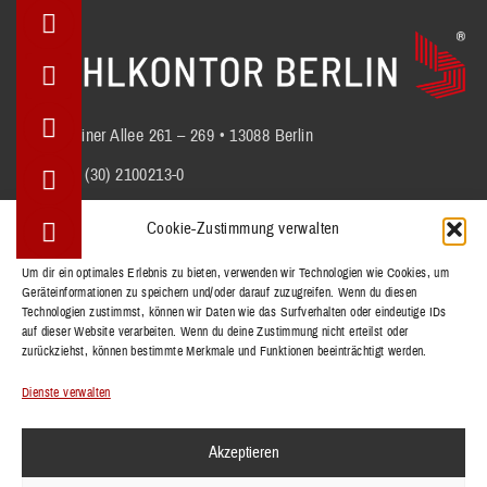
Berliner Allee 261 – 269 • 13088 Berlin
+49 (30) 2100213-0
info@stuhlkontor.berlin
Cookie-Zustimmung verwalten
Um dir ein optimales Erlebnis zu bieten, verwenden wir Technologien wie Cookies, um
Geräteinformationen zu speichern und/oder darauf zuzugreifen. Wenn du diesen
STÜHLE
Technologien zustimmst, können wir Daten wie das Surfverhalten oder eindeutige IDs
BÄNKE
auf dieser Website verarbeiten. Wenn du deine Zustimmung nicht erteilst oder
zurückziehst, können bestimmte Merkmale und Funktionen beeinträchtigt werden.
TISCHE
REFERENZEN
Dienste verwalten
KOLLEKTIONEN
Akzeptieren
KONTAKT