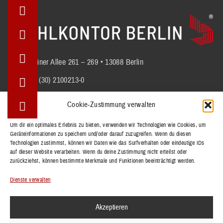
Berliner Allee 261 – 269 • 13088 Berlin
+49 (30) 2100213-0
info@stuhlkontor.berlin
Cookie-Zustimmung verwalten
Um dir ein optimales Erlebnis zu bieten, verwenden wir Technologien wie Cookies, um
Geräteinformationen zu speichern und/oder darauf zuzugreifen. Wenn du diesen
STÜHLE
Technologien zustimmst, können wir Daten wie das Surfverhalten oder eindeutige IDs
BÄNKE
auf dieser Website verarbeiten. Wenn du deine Zustimmung nicht erteilst oder
zurückziehst, können bestimmte Merkmale und Funktionen beeinträchtigt werden.
TISCHE
REFERENZEN
Dienste verwalten
KOLLEKTIONEN
Akzeptieren
KONTAKT