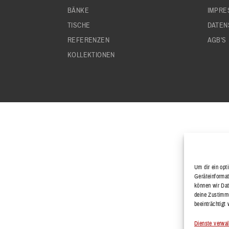
BÄNKE
IMPRE
TISCHE
DATEN
REFERENZEN
AGB'S
KOLLEKTIONEN
Um dir ein opt
Geräteinformat
können wir Dat
deine Zustimmu
beeinträchtigt
Dienste verwal