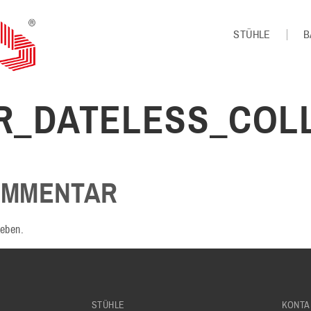
STÜHLE
B
R_DATELESS_COL
OMMENTAR
eben.
STÜHLE
KONTA