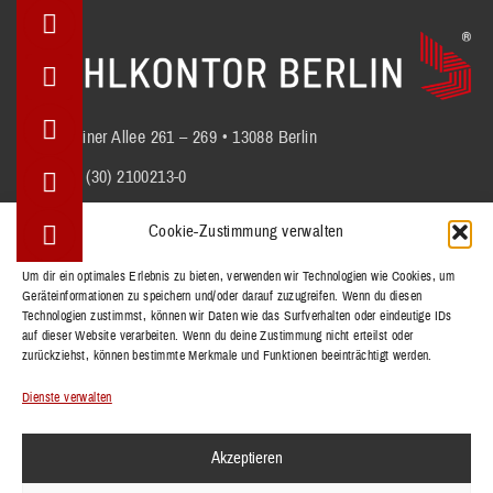
Berliner Allee 261 – 269 • 13088 Berlin
+49 (30) 2100213-0
info@stuhlkontor.berlin
Cookie-Zustimmung verwalten
Um dir ein optimales Erlebnis zu bieten, verwenden wir Technologien wie Cookies, um
Geräteinformationen zu speichern und/oder darauf zuzugreifen. Wenn du diesen
STÜHLE
Technologien zustimmst, können wir Daten wie das Surfverhalten oder eindeutige IDs
BÄNKE
auf dieser Website verarbeiten. Wenn du deine Zustimmung nicht erteilst oder
zurückziehst, können bestimmte Merkmale und Funktionen beeinträchtigt werden.
TISCHE
REFERENZEN
Dienste verwalten
KOLLEKTIONEN
Akzeptieren
KONTAKT