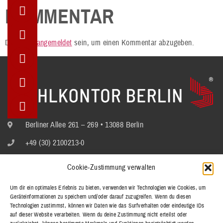
KOMMENTAR
Du musst
angemeldet
sein, um einen Kommentar abzugeben.
Berliner Allee 261 – 269 • 13088 Berlin
+49 (30) 2100213-0
info@stuhlkontor.berlin
Cookie-Zustimmung verwalten
Um dir ein optimales Erlebnis zu bieten, verwenden wir Technologien wie Cookies, um
Geräteinformationen zu speichern und/oder darauf zuzugreifen. Wenn du diesen
STÜHLE
Technologien zustimmst, können wir Daten wie das Surfverhalten oder eindeutige IDs
BÄNKE
auf dieser Website verarbeiten. Wenn du deine Zustimmung nicht erteilst oder