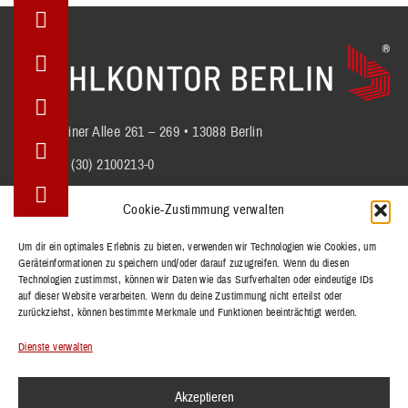
Berliner Allee 261 – 269 • 13088 Berlin
+49 (30) 2100213-0
info@stuhlkontor.berlin
Cookie-Zustimmung verwalten
Um dir ein optimales Erlebnis zu bieten, verwenden wir Technologien wie Cookies, um
Geräteinformationen zu speichern und/oder darauf zuzugreifen. Wenn du diesen
STÜHLE
Technologien zustimmst, können wir Daten wie das Surfverhalten oder eindeutige IDs
BÄNKE
auf dieser Website verarbeiten. Wenn du deine Zustimmung nicht erteilst oder
zurückziehst, können bestimmte Merkmale und Funktionen beeinträchtigt werden.
TISCHE
REFERENZEN
Dienste verwalten
KOLLEKTIONEN
Akzeptieren