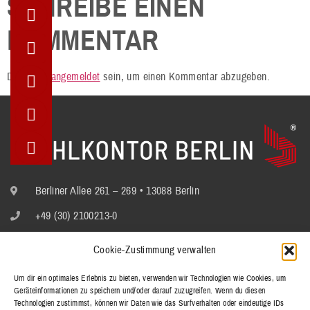
SCHREIBE EINEN
KOMMENTAR
Du musst
angemeldet
sein, um einen Kommentar abzugeben.
Berliner Allee 261 – 269 • 13088 Berlin
+49 (30) 2100213-0
info@stuhlkontor.berlin
Cookie-Zustimmung verwalten
Um dir ein optimales Erlebnis zu bieten, verwenden wir Technologien wie Cookies, um
Geräteinformationen zu speichern und/oder darauf zuzugreifen. Wenn du diesen
STÜHLE
Technologien zustimmst, können wir Daten wie das Surfverhalten oder eindeutige IDs