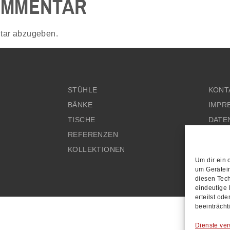
OMMENTAR
tar abzugeben.
STÜHLE
KONT
BÄNKE
IMPR
TISCHE
DATE
REFERENZEN
AGB'
KOLLEKTIONEN
Um dir ein 
um Gerätei
diesen Tech
eindeutige 
erteilst od
beeinträcht
Dienste ver