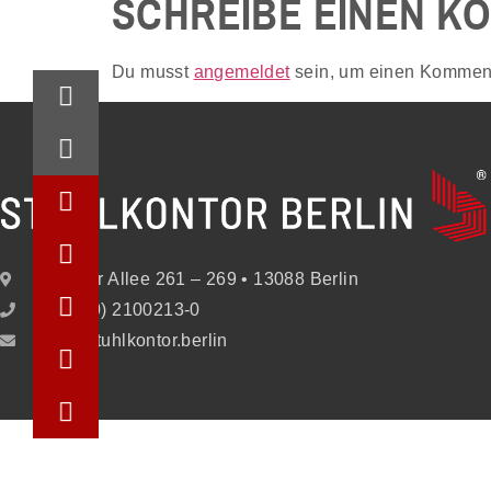
SCHREIBE EINEN K
Du musst
angemeldet
sein, um einen Kommen
Berliner Allee 261 – 269 • 13088 Berlin
+49 (30) 2100213-0
info@stuhlkontor.berlin