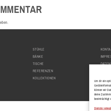
OMMENTAR
eben.
STÜHLE
KONTA
BÄNKE
IMPRE
TISCHE
DATEN
REFERENZEN
AGB'S
KOLLEKTIONEN
Um dir ein opt
Geräteinformat
können wir Dat
deine Zustimmu
beeinträchtigt
Dienste verwal