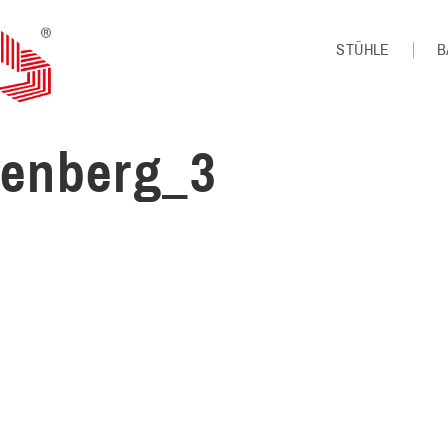
STÜHLE
B
enberg_3