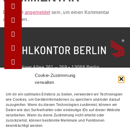
Du musst
angemeldet
sein, um einen Kommentar
abzugeben.
Berliner Allee 261 – 269 • 13088 Berlin
Cookie-Zustimmung
+49 (30) 2100213-0
verwalten
info@stuhlkontor.berlin
Um dir ein optimales Erlebnis zu bieten, verwenden wir Technologien
wie Cookies, um Geräteinformationen zu speichern und/oder darauf
zuzugreifen. Wenn du diesen Technologien zustimmst, können wir
STÜHLE
Daten wie das Surfverhalten oder eindeutige IDs auf dieser Website
verarbeiten. Wenn du deine Zustimmung nicht erteilst oder
BÄNKE
zurückziehst, können bestimmte Merkmale und Funktionen
beeinträchtigt werden.
TISCHE