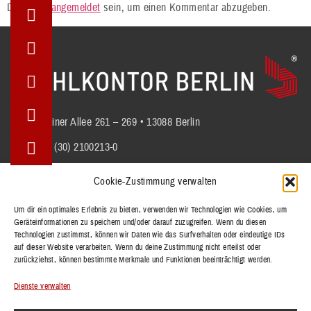
Du musst
angemeldet
sein, um einen Kommentar abzugeben.
Berliner Allee 261 – 269 • 13088 Berlin
+49 (30) 2100213-0
info@stuhlkontor.berlin
Cookie-Zustimmung verwalten
Um dir ein optimales Erlebnis zu bieten, verwenden wir Technologien wie Cookies, um
Geräteinformationen zu speichern und/oder darauf zuzugreifen. Wenn du diesen
STÜHLE
Technologien zustimmst, können wir Daten wie das Surfverhalten oder eindeutige IDs
BÄNKE
auf dieser Website verarbeiten. Wenn du deine Zustimmung nicht erteilst oder
zurückziehst, können bestimmte Merkmale und Funktionen beeinträchtigt werden.
TISCHE
REFERENZEN
Dienste verwalten
KOLLEKTIONEN