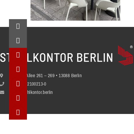
Berliner Allee 261 – 269 • 13088 Berlin
+49 (30) 2100213-0
info@stuhlkontor.berlin