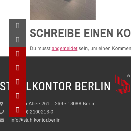
SCHREIBE EINEN K
Du musst
angemeldet
sein, um einen Kommen
Berliner Allee 261 – 269 • 13088 Berlin
+49 (30) 2100213-0
info@stuhlkontor.berlin