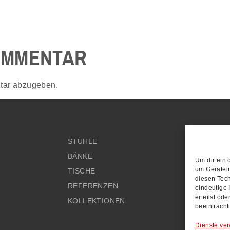
OMMENTAR
tar abzugeben.
STÜHLE
KONT
BÄNKE
IMPR
Um dir ein 
um Gerätei
TISCHE
DATE
diesen Tech
REFERENZEN
AGB'
eindeutige 
erteilst od
KOLLEKTIONEN
beeinträcht
Dienste ver