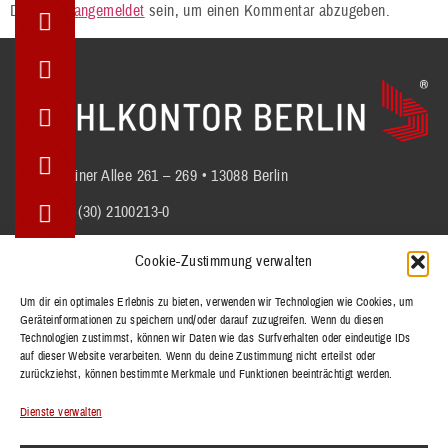
Du musst
angemeldet
sein, um einen Kommentar abzugeben.
Berliner Allee 261 – 269 • 13088 Berlin
+49 (30) 2100213-0
info@stuhlkontor.berlin
Cookie-Zustimmung verwalten
Um dir ein optimales Erlebnis zu bieten, verwenden wir Technologien wie Cookies, um
Geräteinformationen zu speichern und/oder darauf zuzugreifen. Wenn du diesen
STÜHLE
Technologien zustimmst, können wir Daten wie das Surfverhalten oder eindeutige IDs
BÄNKE
auf dieser Website verarbeiten. Wenn du deine Zustimmung nicht erteilst oder
zurückziehst, können bestimmte Merkmale und Funktionen beeinträchtigt werden.
TISCHE
REFERENZEN
Dienste verwalten
KOLLEKTIONEN