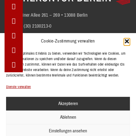
Berliner Allee 261 – 269 • 13088 Berlin
+49 (30) 2100213-0
info@stuhlkontor.berlin
Cookie-Zustimmung verwalten
Um dir ein optimales Erlebnis zu bieten, verwenden wir Technologien wie Cookies, um
Geräteinformationen zu speichern und/oder darauf zuzugreifen. Wenn du diesen
STÜHLE
Technologien zustimmst, können wir Daten wie das Surfverhalten oder eindeutige IDs
BÄNKE
auf dieser Website verarbeiten. Wenn du deine Zustimmung nicht erteilst oder
zurückziehst, können bestimmte Merkmale und Funktionen beeinträchtigt werden.
TISCHE
REFERENZEN
Dienste verwalten
KOLLEKTIONEN
Akzeptieren
KONTAKT
Ablehnen
IMPRESSUM
DATENSCHUTZERKLÄRUNG
Einstellungen ansehen
AGB'S