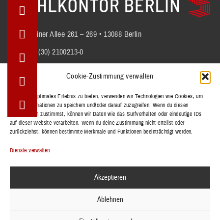
Berliner Allee 261 – 269 • 13088 Berlin
+49 (30) 2100213-0
info@stuhlkontor.berlin
Cookie-Zustimmung verwalten
Um dir ein optimales Erlebnis zu bieten, verwenden wir Technologien wie Cookies, um
Geräteinformationen zu speichern und/oder darauf zuzugreifen. Wenn du diesen
STÜHLE
Technologien zustimmst, können wir Daten wie das Surfverhalten oder eindeutige IDs
BÄNKE
auf dieser Website verarbeiten. Wenn du deine Zustimmung nicht erteilst oder
zurückziehst, können bestimmte Merkmale und Funktionen beeinträchtigt werden.
TISCHE
REFERENZEN
Dienste verwalten
KOLLEKTIONEN
Akzeptieren
KONTAKT
Ablehnen
IMPRESSUM
DATENSCHUTZERKLÄRUNG