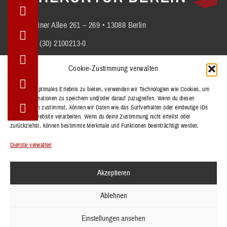
Berliner Allee 261 – 269 • 13088 Berlin
+49 (30) 2100213-0
info@stuhlkontor.berlin
Cookie-Zustimmung verwalten
Um dir ein optimales Erlebnis zu bieten, verwenden wir Technologien wie Cookies, um
Geräteinformationen zu speichern und/oder darauf zuzugreifen. Wenn du diesen
STÜHLE
Technologien zustimmst, können wir Daten wie das Surfverhalten oder eindeutige IDs
BÄNKE
auf dieser Website verarbeiten. Wenn du deine Zustimmung nicht erteilst oder
zurückziehst, können bestimmte Merkmale und Funktionen beeinträchtigt werden.
TISCHE
REFERENZEN
Dienste verwalten
KOLLEKTIONEN
Akzeptieren
KONTAKT
Ablehnen
IMPRESSUM
DATENSCHUTZERKLÄRUNG
Einstellungen ansehen
AGB'S