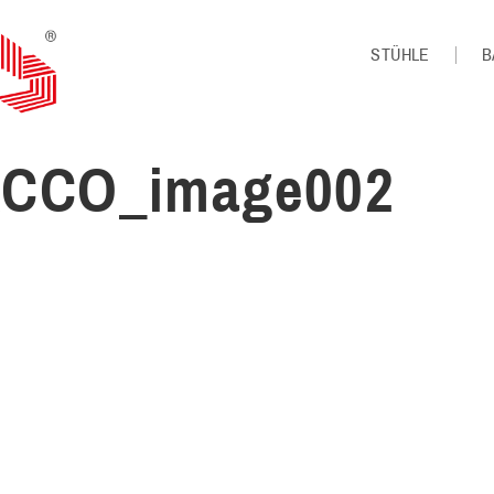
STÜHLE
B
CCO_image002