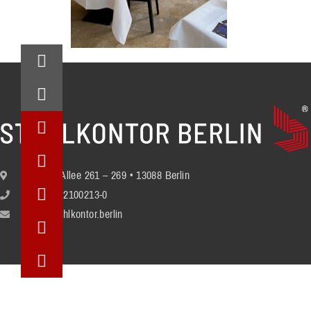
Berliner Allee 261 – 269 • 13088 Berlin
+49 (30) 2100213-0
info@stuhlkontor.berlin