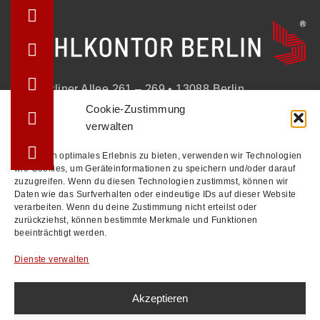
Berliner Allee 261 – 269 • 13088 Berlin
Cookie-Zustimmung
+49 (30) 2100213-0
verwalten
info@stuhlkontor.berlin
Um dir ein optimales Erlebnis zu bieten, verwenden wir Technologien
wie Cookies, um Geräteinformationen zu speichern und/oder darauf
zuzugreifen. Wenn du diesen Technologien zustimmst, können wir
STÜHLE
Daten wie das Surfverhalten oder eindeutige IDs auf dieser Website
verarbeiten. Wenn du deine Zustimmung nicht erteilst oder
BÄNKE
zurückziehst, können bestimmte Merkmale und Funktionen
beeinträchtigt werden.
TISCHE
REFERENZEN
Dienste verwalten
KOLLEKTIONEN
Akzeptieren
KONTAKT