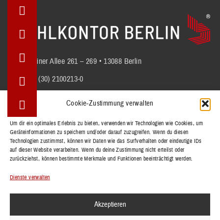
Berliner Allee 261 – 269 • 13088 Berlin
+49 (30) 2100213-0
info@stuhlkontor.berlin
Cookie-Zustimmung verwalten
Um dir ein optimales Erlebnis zu bieten, verwenden wir Technologien wie Cookies, um
Geräteinformationen zu speichern und/oder darauf zuzugreifen. Wenn du diesen
STÜHLE
Technologien zustimmst, können wir Daten wie das Surfverhalten oder eindeutige IDs
BÄNKE
auf dieser Website verarbeiten. Wenn du deine Zustimmung nicht erteilst oder
zurückziehst, können bestimmte Merkmale und Funktionen beeinträchtigt werden.
TISCHE
REFERENZEN
Dienste verwalten
KOLLEKTIONEN
Akzeptieren
KONTAKT