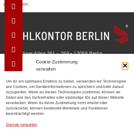
abzugeben.
Berliner Allee 261 – 269 • 13088 Berlin
Cookie-Zustimmung
+49 (30) 2100213-0
verwalten
info@stuhlkontor.berlin
Um dir ein optimales Erlebnis zu bieten, verwenden wir Technologien
wie Cookies, um Geräteinformationen zu speichern und/oder darauf
zuzugreifen. Wenn du diesen Technologien zustimmst, können wir
STÜHLE
Daten wie das Surfverhalten oder eindeutige IDs auf dieser Website
verarbeiten. Wenn du deine Zustimmung nicht erteilst oder
BÄNKE
zurückziehst, können bestimmte Merkmale und Funktionen
beeinträchtigt werden.
TISCHE
REFERENZEN
Dienste verwalten
KOLLEKTIONEN