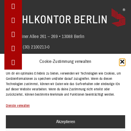
Berliner Allee 261 – 269 • 13088 Berlin
+49 (30) 2100213-0
info@stuhlkontor.berlin
Cookie-Zustimmung verwalten
Um dir ein optimales Erlebnis zu bieten, verwenden wir Technologien wie Cookies, um
Geräteinformationen zu speichern und/oder darauf zuzugreifen. Wenn du diesen
STÜHLE
Technologien zustimmst, können wir Daten wie das Surfverhalten oder eindeutige IDs
BÄNKE
auf dieser Website verarbeiten. Wenn du deine Zustimmung nicht erteilst oder
zurückziehst, können bestimmte Merkmale und Funktionen beeinträchtigt werden.
TISCHE
REFERENZEN
Dienste verwalten
KOLLEKTIONEN
Akzeptieren
KONTAKT