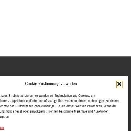
KT
Cookie-Zustimmung verwalten
SSUM
imales Erlebnis zu bieten, verwenden wir Technologien wie Cookies, um
SCHUTZERKLÄRUNG
ionen zu speichern und/oder darauf zuzugreifen. Wenn du diesen Technologien zustimmst,
en wie das Surfverhalten oder eindeutige IDs auf dieser Website verarbeiten. Wenn du
ng nicht erteilst oder zurückziehst, können bestimmte Merkmale und Funktionen
 werden.
ten