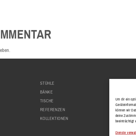
OMMENTAR
eben.
STÜHLE
KONTA
BÄNKE
IMPRE
Um dir ein opt
TISCHE
DATEN
Geräteinformat
REFERENZEN
AGB'S
können wir Dat
deine Zustimmu
KOLLEKTIONEN
beeinträchtigt
Dienste verwal