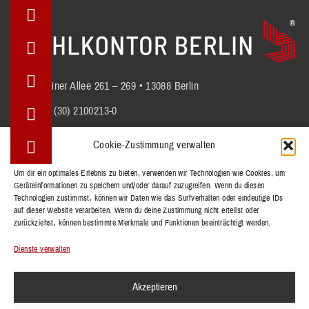
Berliner Allee 261 – 269 • 13088 Berlin
+49 (30) 2100213-0
info@stuhlkontor.berlin
Cookie-Zustimmung verwalten
Um dir ein optimales Erlebnis zu bieten, verwenden wir Technologien wie Cookies, um
Geräteinformationen zu speichern und/oder darauf zuzugreifen. Wenn du diesen
STÜHLE
Technologien zustimmst, können wir Daten wie das Surfverhalten oder eindeutige IDs
BÄNKE
auf dieser Website verarbeiten. Wenn du deine Zustimmung nicht erteilst oder
zurückziehst, können bestimmte Merkmale und Funktionen beeinträchtigt werden.
TISCHE
REFERENZEN
Dienste verwalten
KOLLEKTIONEN
Akzeptieren
KONTAKT