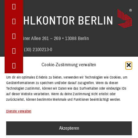
Berliner Allee 261 – 269 • 13088 Berlin
+49 (30) 2100213-0
info@stuhlkontor.berlin
Cookie-Zustimmung verwalten
Um dir ein optimales Erlebnis zu bieten, verwenden wir Technologien wie Cookies, um
Geräteinformationen zu speichern und/oder darauf zuzugreifen. Wenn du diesen
STÜHLE
Technologien zustimmst, können wir Daten wie das Surfverhalten oder eindeutige IDs
BÄNKE
auf dieser Website verarbeiten. Wenn du deine Zustimmung nicht erteilst oder
zurückziehst, können bestimmte Merkmale und Funktionen beeinträchtigt werden.
TISCHE
REFERENZEN
Dienste verwalten
KOLLEKTIONEN
Akzeptieren
KONTAKT