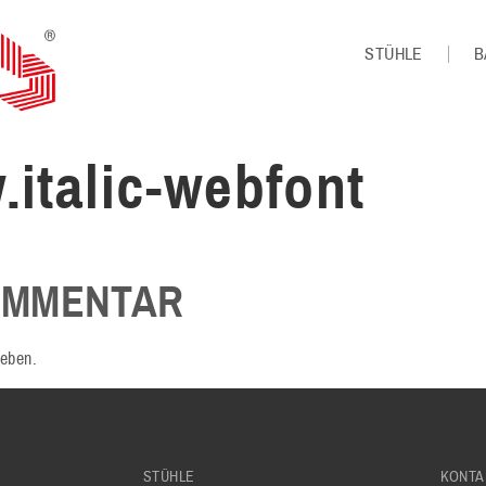
STÜHLE
B
.italic-webfont
OMMENTAR
eben.
STÜHLE
KONTA