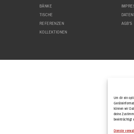
BÄNKE
IMPRE
TISCHE
DATEN
REFERENZEN
AGB'S
KOLLEKTIONEN
Um dir ein opt
Geräteinformat
können wir Dat
deine Zustimmu
beeinträchtigt
Dienste verwal